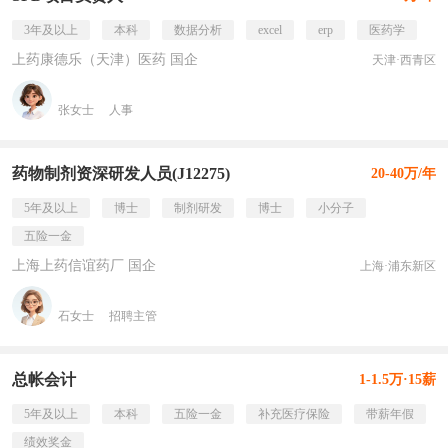
3年及以上
本科
数据分析
excel
erp
医药学
上药康德乐（天津）医药 国企
天津·西青区
张女士
人事
药物制剂资深研发人员(J12275)
20-40万/年
5年及以上
博士
制剂研发
博士
小分子
五险一金
上海上药信谊药厂 国企
上海·浦东新区
石女士
招聘主管
总帐会计
1-1.5万·15薪
5年及以上
本科
五险一金
补充医疗保险
带薪年假
绩效奖金