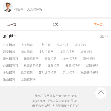
孙晓伟
人力资源岗
上一页
1/50
下一页
热门城市
展开
北京招聘
上海招聘
广州招聘
深圳招聘
武汉招聘
西安招聘
南京招聘
汕头招聘网
揭阳招聘网
成都招聘
茂名招聘网
扬州招聘网
青岛招聘
杭州招聘网
滁州招聘
台州招聘网
杭州银行招聘
襄阳招聘
安庆招聘网
绵阳招聘
十堰招聘
保定招聘
苏州银行招聘
唐山招聘
重庆银行招聘
乐山招聘
上饶招聘网
无忧工作网版权所有©1999-2026
51job.com（沪ICP备12015550号-5）
电子营业执照
|
人力资源服务许可证