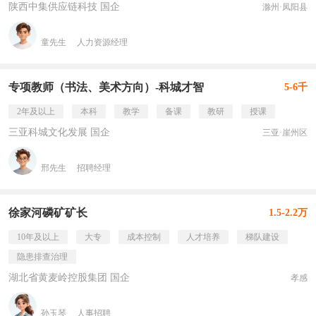
陕西中集供应链科技 国企
滁州·凤阳县
童先生
人力资源经理
专项教师（书法、美术方向）-科城才智
5-6千
2年及以上
本科
教学
备课
教研
授课
三亚科城文化发展 国企
三亚·崖州区
邢先生
招聘经理
徐家河磷矿矿长
1.5-2.2万
10年及以上
大专
成本控制
人才培养
梯队建设
隐患排查治理
湖北省黄麦岭控股集团 国企
孝感
孙玉琴
人事招聘