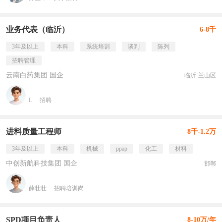
业务代表（临沂）
6-8千
3年及以上
本科
系统培训
谈判
陈列
招聘管理
云南白药集团 国企
临沂·兰山区
L
招聘
进料质量工程师
8千-1.2万
3年及以上
本科
机械
ppap
化工
材料
中创新航科技集团 国企
邯郸
薛壮壮
招聘培训岗
SPD项目负责人
8-10万/年