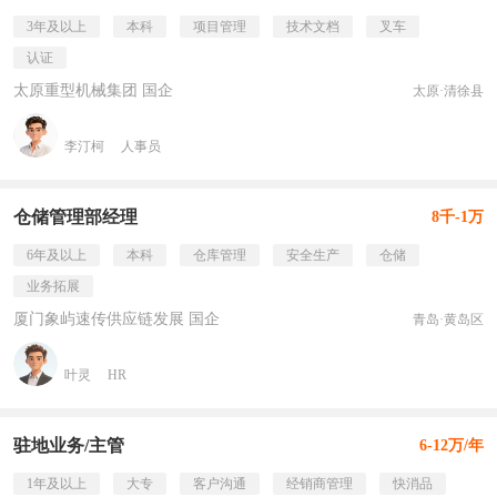
3年及以上
本科
项目管理
技术文档
叉车
认证
太原重型机械集团 国企
太原·清徐县
李汀柯
人事员
仓储管理部经理
8千-1万
6年及以上
本科
仓库管理
安全生产
仓储
业务拓展
厦门象屿速传供应链发展 国企
青岛·黄岛区
叶灵
HR
驻地业务/主管
6-12万/年
1年及以上
大专
客户沟通
经销商管理
快消品