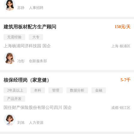
苏静
人事招聘
建筑用板材配方生产顾问
150元/天
无需经验
大专
上海杨浦同济科技园 国企
上海·杨浦区
冶彤
创新服务部
核保经理岗（家意健）
5-7千
2年及以上
本科
管理
数据分析
金融
产品开发
国任财产保险股份有限公司四川 国企
成都·锦江区
刘旭
人力资源