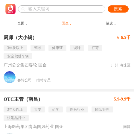
搜索
全国
国企
筛选
厨师（大小锅）
6-6.5千
3年及以上
驾照
健康证
调味
打荷
安全驾驶车辆
广州公交集团客轮 国企
广州·海珠区
客轮公司
招聘专员
OTC主管（南昌）
5.9-9.9千
3年及以上
大专
药学
医药行业
团队管理
快消品行业
上海医药集团青岛国风药业 国企
南昌