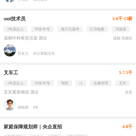
smt技术员
3-6千·13薪
2年及以上
中技/中专
电子元器件
LCR电桥
示波器
成都中科唯实仪器 国企
成都·高新区
吕女士
办公室副主任
叉车工
5-7.5千
1年及以上
中技/中专
驾照
c1
仓储管理
叉车
宜宾翼新物流 国企
宜宾
胡纯智
HR
家庭保障规划师｜央企直招
4-8千