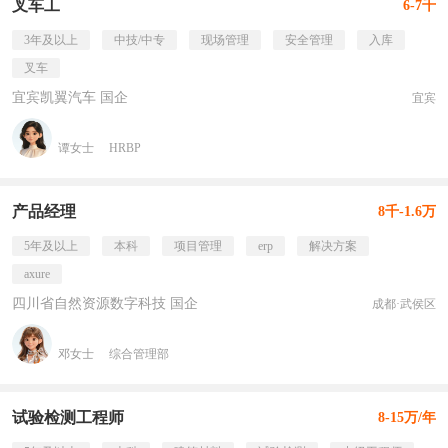
叉车工
6-7千
3年及以上
中技/中专
现场管理
安全管理
入库
叉车
宜宾凯翼汽车 国企
宜宾
谭女士
HRBP
产品经理
8千-1.6万
5年及以上
本科
项目管理
erp
解决方案
axure
四川省自然资源数字科技 国企
成都·武侯区
邓女士
综合管理部
试验检测工程师
8-15万/年