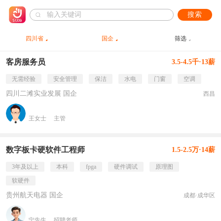
搜索
四川省
国企
筛选
客房服务员
3.5-4.5千·13薪
无需经验
安全管理
保洁
水电
门窗
空调
四川二滩实业发展 国企
西昌
王女士
主管
数字板卡硬软件工程师
1.5-2.5万·14薪
3年及以上
本科
fpga
硬件调试
原理图
软硬件
贵州航天电器 国企
成都·成华区
宁先生
招聘老师