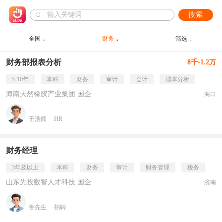
搜索
全国
财务
筛选
财务部报表分析
8千-1.2万
5-10年
本科
财务
审计
会计
成本分析
海南天然橡胶产业集团 国企
海口
王浩闻
HR
财务经理
3年及以上
本科
财务
审计
财务管理
税务
山东先投数智人才科技 国企
济南
鲁先生
招聘