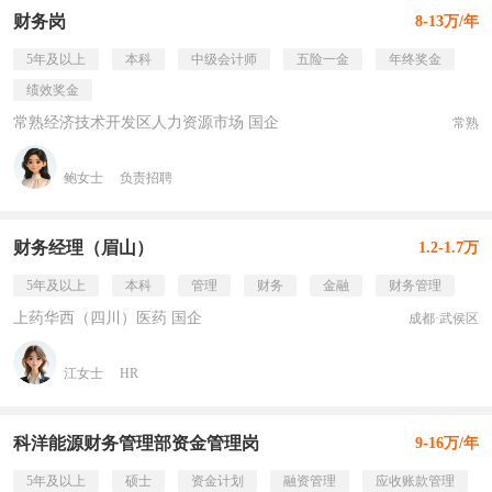
财务岗
8-13万/年
5年及以上
本科
中级会计师
五险一金
年终奖金
绩效奖金
常熟经济技术开发区人力资源市场 国企
常熟
鲍女士
负责招聘
财务经理（眉山）
1.2-1.7万
5年及以上
本科
管理
财务
金融
财务管理
上药华西（四川）医药 国企
成都·武侯区
江女士
HR
科洋能源财务管理部资金管理岗
9-16万/年
5年及以上
硕士
资金计划
融资管理
应收账款管理