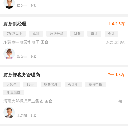
赵女士
HR
财务副经理
1.6-2.5万
7年及以上
本科
数据分析
财务
审计
会计
东莞市中电爱华电子 国企
东莞·虎门镇
高女士
HR
财务部税务管理岗
7千-1.3万
5-10年
硕士
财务管理
会计学
税务申报
汇算清缴
海南天然橡胶产业集团 国企
海口
王浩闻
HR