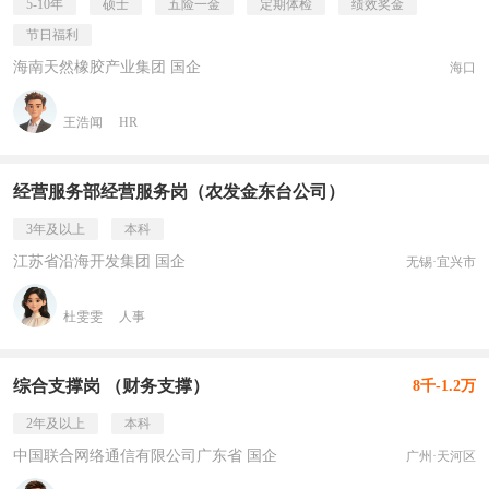
5-10年
硕士
五险一金
定期体检
绩效奖金
节日福利
海南天然橡胶产业集团 国企
海口
王浩闻
HR
经营服务部经营服务岗（农发金东台公司）
3年及以上
本科
江苏省沿海开发集团 国企
无锡·宜兴市
杜雯雯
人事
综合支撑岗 （财务支撑）
8千-1.2万
2年及以上
本科
中国联合网络通信有限公司广东省 国企
广州·天河区