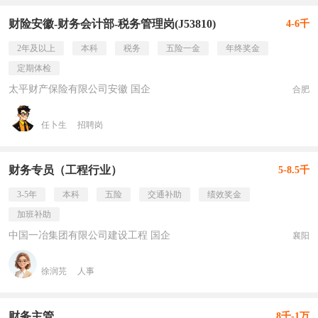
财险安徽-财务会计部-税务管理岗(J53810)
4-6千
2年及以上
本科
税务
五险一金
年终奖金
定期体检
太平财产保险有限公司安徽 国企
合肥
任卜生
招聘岗
财务专员（工程行业）
5-8.5千
3-5年
本科
五险
交通补助
绩效奖金
加班补助
中国一冶集团有限公司建设工程 国企
襄阳
徐润芫
人事
财务主管
8千-1万