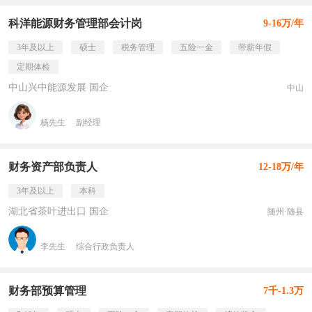
科洋能源财务管理部会计岗
9-16万/年
3年及以上
硕士
税务管理
五险一金
带薪年假
定期体检
中山兴中能源发展 国企
中山
杨先生
副经理
财务资产部负责人
12-18万/年
3年及以上
本科
湖北省茶叶进出口 国企
随州·随县
李先生
综合行政负责人
财务部预算管理
7千-1.3万