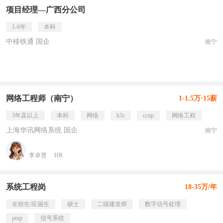
项目经理—广西分公司
1-6年
本科
中移铁通 国企
南宁
网络工程师（南宁）
1-1.5万·15薪
3年及以上
本科
网络
h3c
ccnp
网络工程
上海华讯网络系统 国企
南宁
李卓贤
HR
系统工程岗
18-35万/年
在校生/应届生
硕士
二级建造师
数字信号处理
pmp
信号系统