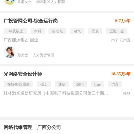
皇甫女士
柳州联通人力招聘
广投管网公司-综合运行岗
6-7万/年
1年及以上
本科
自动化
电气
仪表
五险一金
广西能源集团 国企
南宁·江南区
孙女士
人力资源管理
光网络安全设计师
18-35万/年
在校生/应届生
硕士
通信
编码
fpga
仿真
桂林激光通信研究所（中国电子科技集团公司第三十四研究所） 国企
桂林
网络代维管理—广西分公司