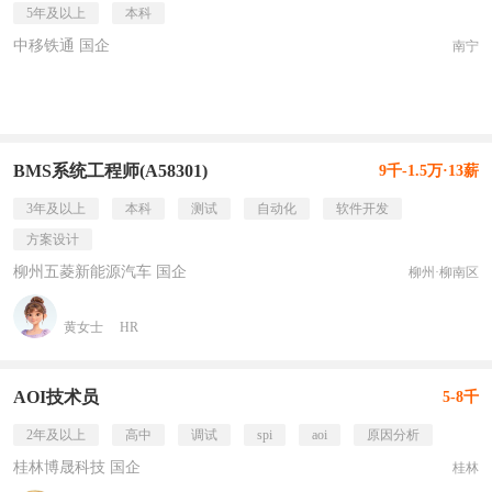
5年及以上
本科
中移铁通 国企
南宁
BMS系统工程师(A58301)
9千-1.5万·13薪
3年及以上
本科
测试
自动化
软件开发
方案设计
柳州五菱新能源汽车 国企
柳州·柳南区
黄女士
HR
AOI技术员
5-8千
2年及以上
高中
调试
spi
aoi
原因分析
桂林博晟科技 国企
桂林