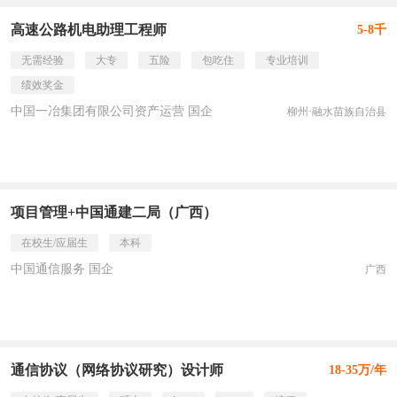
高速公路机电助理工程师
5-8千
无需经验
大专
五险
包吃住
专业培训
绩效奖金
中国一冶集团有限公司资产运营 国企
柳州·融水苗族自治县
项目管理+中国通建二局（广西）
在校生/应届生
本科
中国通信服务 国企
广西
通信协议（网络协议研究）设计师
18-35万/年