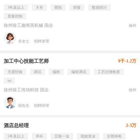
3年及以上
大专
图纸
焊接
数据统计
质量控制
徐州徐工施维英机械 国企
徐州
卓女士
招聘管理
加工中心技能工艺师
9千-1.2万
无需经验
调试
编程
编程调试
工艺纪律检查
iot
徐州徐工传动科技 国企
徐州
胡先生
招聘经理
酒店总经理
2-3万
5年及以上
本科
五险一金
绩效奖金
定期体检