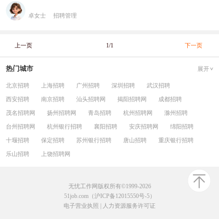
卓女士
招聘管理
上一页
1/1
下一页
热门城市
展开
北京招聘
上海招聘
广州招聘
深圳招聘
武汉招聘
西安招聘
南京招聘
汕头招聘网
揭阳招聘网
成都招聘
茂名招聘网
扬州招聘网
青岛招聘
杭州招聘网
滁州招聘
台州招聘网
杭州银行招聘
襄阳招聘
安庆招聘网
绵阳招聘
十堰招聘
保定招聘
苏州银行招聘
唐山招聘
重庆银行招聘
乐山招聘
上饶招聘网
无忧工作网版权所有©1999-2026
51job.com（沪ICP备12015550号-5）
电子营业执照
|
人力资源服务许可证