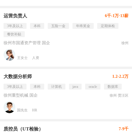
运营负责人
6千-1万·13薪
3年及以上
本科
五险一金
年终奖金
定期体检
餐饮补贴
徐州市国通资产管理 国企
徐州
王女士
人资
大数据分析师
1.2-2.2万
3年及以上
本科
计算机
java
oracle
数据库
徐州重型机械 国企
徐州·贾汪区
国先生
HR
质控员（UT检验）
7-9千