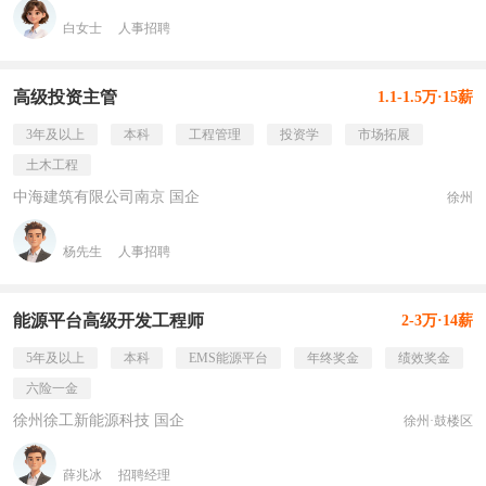
白女士
人事招聘
高级投资主管
1.1-1.5万·15薪
3年及以上
本科
工程管理
投资学
市场拓展
土木工程
中海建筑有限公司南京 国企
徐州
杨先生
人事招聘
能源平台高级开发工程师
2-3万·14薪
5年及以上
本科
EMS能源平台
年终奖金
绩效奖金
六险一金
徐州徐工新能源科技 国企
徐州·鼓楼区
薛兆冰
招聘经理