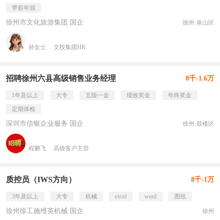
带薪年假
徐州市文化旅游集团 国企
徐州·泉山区
孙女士
文投集团HR
招聘徐州六县高级销售业务经理
8千-1.6万
1年及以上
大专
五险一金
绩效奖金
年终奖金
定期体检
深圳市信银企业服务 国企
徐州·鼓楼区
程鹏飞
高级客户主管
质控员（IWS方向）
8千-1万
3年及以上
大专
机械
excel
word
图纸
徐州徐工施维英机械 国企
徐州