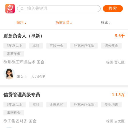
搜索
徐州
高级管理
筛选
财务负责人（阜新）
5-6千
3年及以上
本科
五险一金
补充医疗保险
绩效奖金
带薪年假
徐州徐工环境技术 国企
徐州·贾汪区
张女士
人力经理
信贷管理高级专员
1-1.5万
3年及以上
本科
金融机构
补充医疗保险
专业培训
出国机会
徐工集团财务 国企
徐州·云龙区