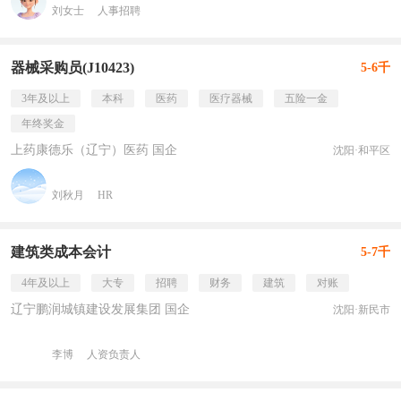
刘女士
人事招聘
器械采购员(J10423)
5-6千
3年及以上
本科
医药
医疗器械
五险一金
年终奖金
上药康德乐（辽宁）医药 国企
沈阳·和平区
刘秋月
HR
建筑类成本会计
5-7千
4年及以上
大专
招聘
财务
建筑
对账
辽宁鹏润城镇建设发展集团 国企
沈阳·新民市
李博
人资负责人