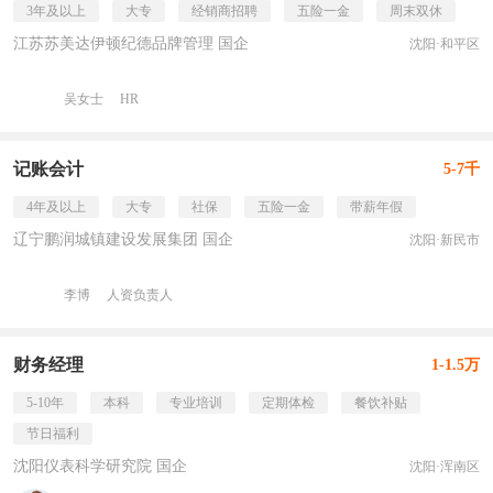
3年及以上
大专
经销商招聘
五险一金
周末双休
江苏苏美达伊顿纪德品牌管理 国企
沈阳·和平区
吴女士
HR
记账会计
5-7千
4年及以上
大专
社保
五险一金
带薪年假
辽宁鹏润城镇建设发展集团 国企
沈阳·新民市
李博
人资负责人
财务经理
1-1.5万
5-10年
本科
专业培训
定期体检
餐饮补贴
节日福利
沈阳仪表科学研究院 国企
沈阳·浑南区