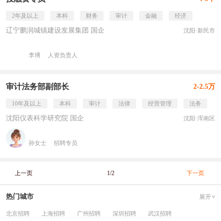
2年及以上
本科
财务
审计
金融
经济
辽宁鹏润城镇建设发展集团 国企
沈阳·新民市
李博
人资负责人
审计法务部副部长
2-2.5万
10年及以上
本科
审计
法律
经营管理
法务
沈阳仪表科学研究院 国企
沈阳·浑南区
孙女士
招聘专员
上一页
1/2
下一页
热门城市
展开
北京招聘
上海招聘
广州招聘
深圳招聘
武汉招聘