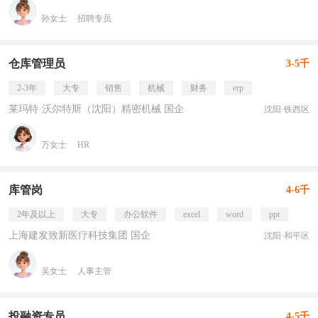
孙女士
招聘专员
仓库管理员
3-5千
2-3年
大专
销售
机械
财务
erp
莱玛特·沃尔特斯（沈阳）精密机械 国企
沈阳·铁西区
万女士
HR
库管岗
4-6千
2年及以上
大专
办公软件
excel
word
ppt
上海建发致新医疗科技集团 国企
沈阳·和平区
吴女士
人事主管
投融资专员
4-5千