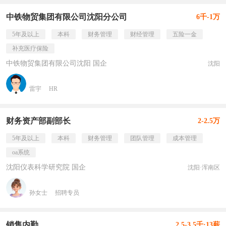
中铁物贸集团有限公司沈阳分公司
6千-1万
5年及以上
本科
财务管理
财经管理
五险一金
补充医疗保险
中铁物贸集团有限公司沈阳 国企
沈阳
雷宇
HR
财务资产部副部长
2-2.5万
5年及以上
本科
财务管理
团队管理
成本管理
oa系统
沈阳仪表科学研究院 国企
沈阳·浑南区
孙女士
招聘专员
销售内勤
2.5-3.5千·13薪