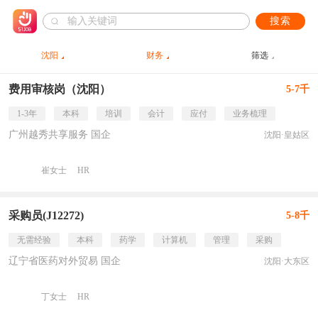
搜索
沈阳
财务
筛选
费用审核岗（沈阳）
5-7千
1-3年
本科
培训
会计
应付
业务梳理
广州越秀共享服务 国企
沈阳·皇姑区
崔女士
HR
采购员(J12272)
5-8千
无需经验
本科
药学
计算机
管理
采购
辽宁省医药对外贸易 国企
沈阳·大东区
丁女士
HR