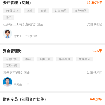
资产管理（沈阳）
10-20万/年
3年及以上
本科
金融
财务管理
资产管理
法律
江苏徐工工程机械租赁 国企
沈阳·铁西区
付女士
招聘经理
资金管理岗
3.5-5千
无需经验
本科
五险一金
年终奖金
绩效奖金
带薪年假
国任财产保险 国企
沈阳·沈河区
康先生
HR
财务专员（沈阳合作伙伴）
6-8万/年