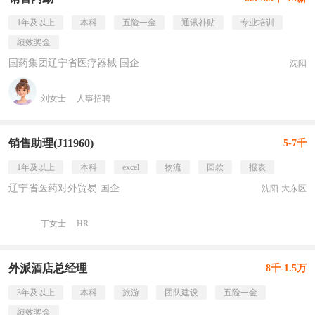
1年及以上
本科
五险一金
通讯补贴
专业培训
绩效奖金
国药集团辽宁省医疗器械 国企
沈阳
刘女士
人事招聘
销售助理(J11960)
5-7千
1年及以上
本科
excel
物流
回款
报表
辽宁省医药对外贸易 国企
沈阳·大东区
丁女士
HR
外派酒店总经理
8千-1.5万
3年及以上
本科
旅游
团队建设
五险一金
绩效奖金