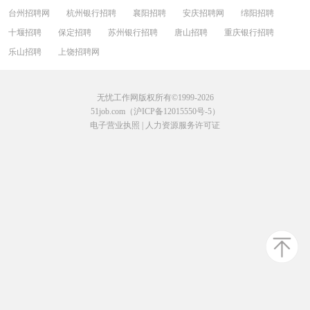
台州招聘网
杭州银行招聘
襄阳招聘
安庆招聘网
绵阳招聘
十堰招聘
保定招聘
苏州银行招聘
唐山招聘
重庆银行招聘
乐山招聘
上饶招聘网
无忧工作网版权所有©1999-2026
51job.com（沪ICP备12015550号-5）
电子营业执照
|
人力资源服务许可证