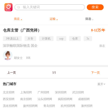
搜索
崇左
运输
筛选
仓库主管（广西凭祥）
8-12万/年
3年及以上
大专
计算机
sop
仓库
5s
深圳畅联国际物流 国企
崇左
胡女士
HR
上一页
1/1
下一页
热门城市
展开
北京招聘
上海招聘
广州招聘
深圳招聘
武汉招聘
西安招聘
南京招聘
汕头招聘网
揭阳招聘网
成都招聘
茂名招聘网
扬州招聘网
青岛招聘
杭州招聘网
滁州招聘