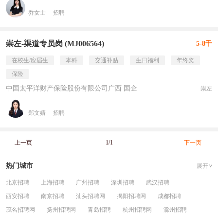
乔女士
招聘
崇左-渠道专员岗 (MJ006564)
5-8千
在校生/应届生
本科
交通补贴
生日福利
年终奖
保险
中国太平洋财产保险股份有限公司广西 国企
崇左
郑文婧
招聘
上一页
1/1
下一页
热门城市
展开
北京招聘
上海招聘
广州招聘
深圳招聘
武汉招聘
西安招聘
南京招聘
汕头招聘网
揭阳招聘网
成都招聘
茂名招聘网
扬州招聘网
青岛招聘
杭州招聘网
滁州招聘