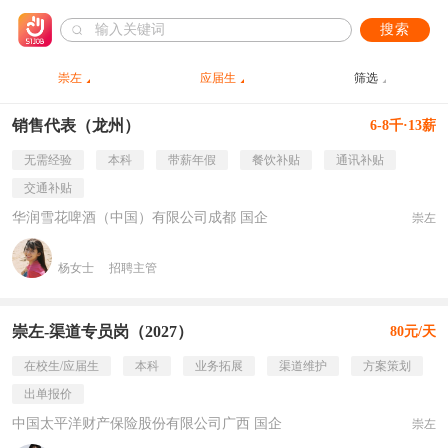
搜索
崇左
应届生
筛选
销售代表（龙州）
6-8千·13薪
无需经验
本科
带薪年假
餐饮补贴
通讯补贴
交通补贴
华润雪花啤酒（中国）有限公司成都 国企
崇左
杨女士
招聘主管
崇左-渠道专员岗（2027）
80元/天
在校生/应届生
本科
业务拓展
渠道维护
方案策划
出单报价
中国太平洋财产保险股份有限公司广西 国企
崇左