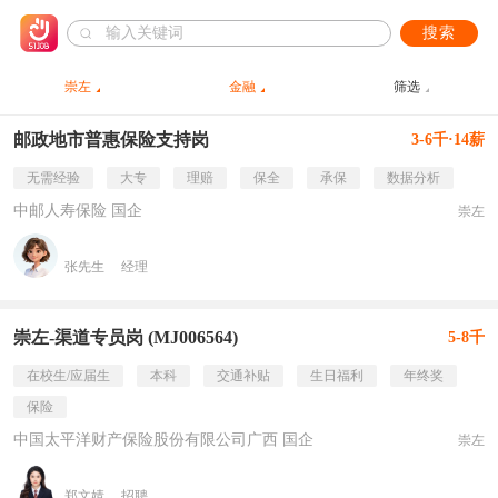
搜索
崇左
金融
筛选
邮政地市普惠保险支持岗
3-6千·14薪
无需经验
大专
理赔
保全
承保
数据分析
中邮人寿保险 国企
崇左
张先生
经理
崇左-渠道专员岗 (MJ006564)
5-8千
在校生/应届生
本科
交通补贴
生日福利
年终奖
保险
中国太平洋财产保险股份有限公司广西 国企
崇左
郑文婧
招聘