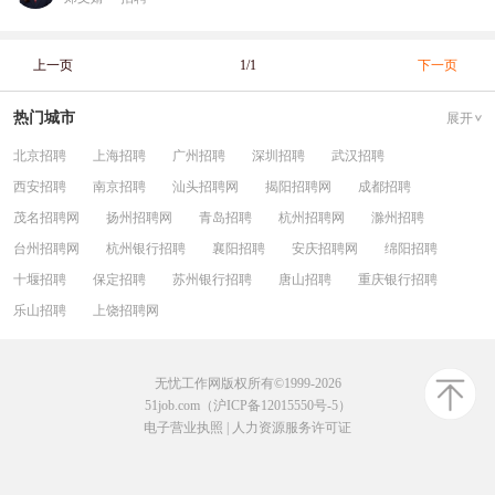
上一页
1/1
下一页
热门城市
展开
北京招聘
上海招聘
广州招聘
深圳招聘
武汉招聘
西安招聘
南京招聘
汕头招聘网
揭阳招聘网
成都招聘
茂名招聘网
扬州招聘网
青岛招聘
杭州招聘网
滁州招聘
台州招聘网
杭州银行招聘
襄阳招聘
安庆招聘网
绵阳招聘
十堰招聘
保定招聘
苏州银行招聘
唐山招聘
重庆银行招聘
乐山招聘
上饶招聘网
无忧工作网版权所有©1999-2026
51job.com（沪ICP备12015550号-5）
电子营业执照
|
人力资源服务许可证