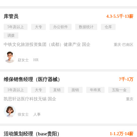
库管员
4.3-5.5千·13薪
5年及以上
大专
办公软件
数据统计
仓库
调拨
中铁文化旅游投资集团（成都）健康产业 国企
重庆·巴南区
赵女士
HR
维保销售经理（医疗器械）
7千-1万
1年及以上
大专
直销
面销
年终奖
五险一金
凯思轩达医疗科技无锡 国企
重庆
徐女士
人事
活动策划经理（base贵阳）
1-1.2万·14薪