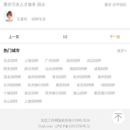
重庆万友人才服务 国企
重庆·沙坪坝区
王夏玲
招聘专员
上一页
1/2
下一页
热门城市
展开
北京招聘
上海招聘
广州招聘
深圳招聘
武汉招聘
西安招聘
南京招聘
汕头招聘网
揭阳招聘网
成都招聘
茂名招聘网
扬州招聘网
青岛招聘
杭州招聘网
滁州招聘
台州招聘网
杭州银行招聘
襄阳招聘
安庆招聘网
绵阳招聘
十堰招聘
保定招聘
苏州银行招聘
唐山招聘
重庆银行招聘
乐山招聘
上饶招聘网
无忧工作网版权所有©1999-2026
51job.com（沪ICP备12015550号-5）