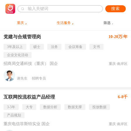
搜索
重庆
生活服务
筛选
党建与合规管理岗
10-20万/年
3年及以上
硕士
法务
会议筹备
文书
企业文化活动
招商局交通科技（重庆） 国企
重庆·南岸区
谢先生
招聘专员
互联网投流权益产品经理
6-8千
3-5年
大专
数据分析
数据支撑
投放数据
产品规划
重庆电信菲斯特实业 国企
重庆·南岸区