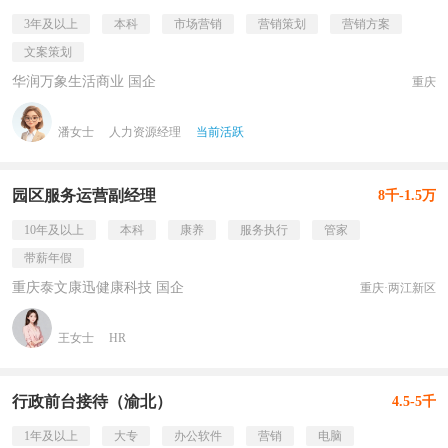
3年及以上
本科
市场营销
营销策划
营销方案
文案策划
华润万象生活商业 国企
重庆
潘女士
人力资源经理
当前活跃
园区服务运营副经理
8千-1.5万
10年及以上
本科
康养
服务执行
管家
带薪年假
重庆泰文康迅健康科技 国企
重庆·两江新区
王女士
HR
行政前台接待（渝北）
4.5-5千
1年及以上
大专
办公软件
营销
电脑