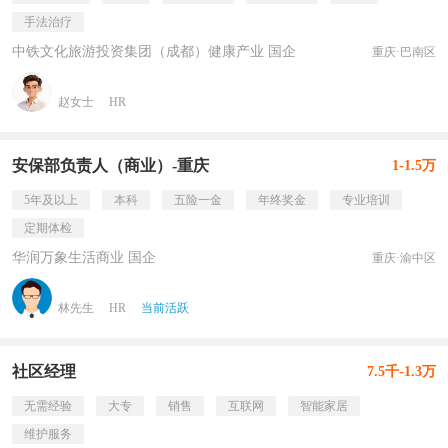
手法治疗
中铁文化旅游投资集团（成都）健康产业 国企
重庆·巴南区
赵女士
HR
安保部负责人（商业）-重庆
1-1.5万
5年及以上
本科
五险一金
年终奖金
专业培训
定期体检
华润万象生活商业 国企
重庆·渝中区
林先生
HR
当前活跃
社区经理
7.5千-1.3万
无需经验
大专
销售
互联网
智能家居
维护服务