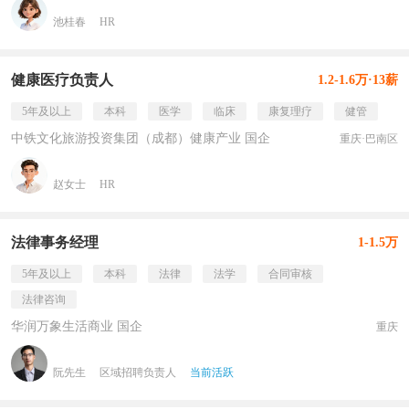
池桂春
HR
健康医疗负责人
1.2-1.6万·13薪
5年及以上
本科
医学
临床
康复理疗
健管
中铁文化旅游投资集团（成都）健康产业 国企
重庆·巴南区
赵女士
HR
法律事务经理
1-1.5万
5年及以上
本科
法律
法学
合同审核
法律咨询
华润万象生活商业 国企
重庆
阮先生
区域招聘负责人
当前活跃