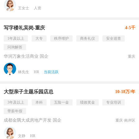
王女士
人资
写字楼礼宾岗-重庆
4-5千
1年及以上
大专
秩序维护
商务礼仪
安全巡查
问询解答
华润万象生活商业 国企
重庆
林先生
HR
当前活跃
大型亲子主题乐园店总
10-18万/年
3年及以上
本科
五险一金
绩效奖金
专业培训
带薪年假
成都金隅大成房地产开发 国企
重庆·南岸区
文静
HR