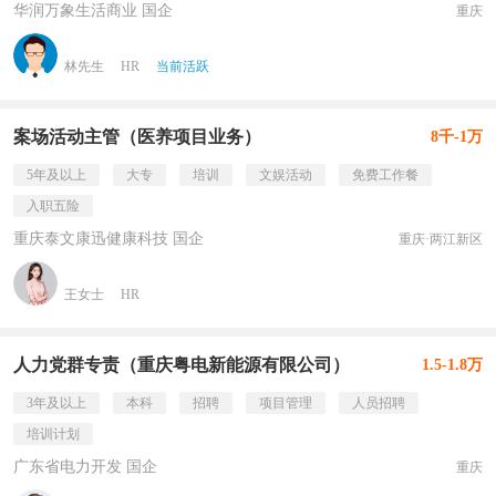
华润万象生活商业 国企
重庆
林先生
HR
当前活跃
案场活动主管（医养项目业务）
8千-1万
5年及以上
大专
培训
文娱活动
免费工作餐
入职五险
重庆泰文康迅健康科技 国企
重庆·两江新区
王女士
HR
人力党群专责（重庆粤电新能源有限公司）
1.5-1.8万
3年及以上
本科
招聘
项目管理
人员招聘
培训计划
广东省电力开发 国企
重庆